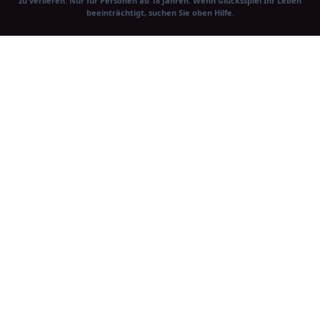
zu verlieren. Nur für Personen ab 18 Jahren. Wenn Glücksspiel Ihr Leben
beeinträchtigt, suchen Sie oben Hilfe.