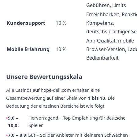
Gebühren, Limits
Erreichbarkeit, Reakti
Kundensupport
10 %
Kompetenz,
deutschsprachiger Se
App-Qualität, mobile
Mobile Erfahrung
10 %
Browser-Version, Lade
Bedienbarkeit
Unsere Bewertungsskala
Alle Casinos auf hope-deli.com erhalten eine
Gesamtbewertung auf einer Skala von
1 bis 10
. Die
Bedeutung der einzelnen Bereiche ist wie folgt:
9,0 –
Hervorragend – Top-Empfehlung für deutsche
10,0:
Spieler
7,0 – 8,9:
Gut – Solider Anbieter mit kleineren Schwächen