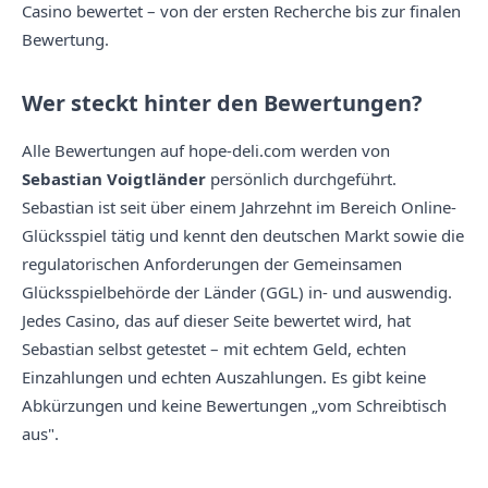
Casino bewertet – von der ersten Recherche bis zur finalen
Bewertung.
Wer steckt hinter den Bewertungen?
Alle Bewertungen auf hope-deli.com werden von
Sebastian Voigtländer
persönlich durchgeführt.
Sebastian ist seit über einem Jahrzehnt im Bereich Online-
Glücksspiel tätig und kennt den deutschen Markt sowie die
regulatorischen Anforderungen der Gemeinsamen
Glücksspielbehörde der Länder (GGL) in- und auswendig.
Jedes Casino, das auf dieser Seite bewertet wird, hat
Sebastian selbst getestet – mit echtem Geld, echten
Einzahlungen und echten Auszahlungen. Es gibt keine
Abkürzungen und keine Bewertungen „vom Schreibtisch
aus".